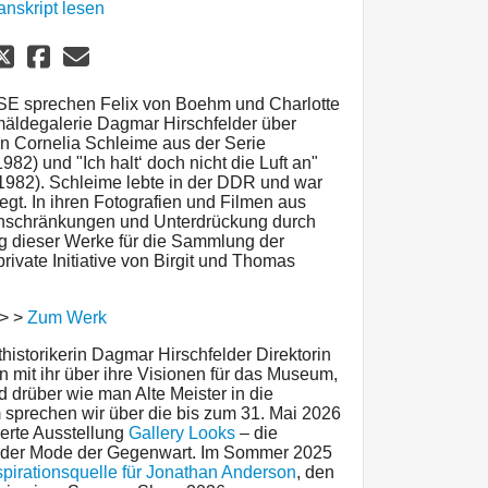
anskript lesen
E sprechen Felix von Boehm und Charlotte
emäldegalerie Dagmar Hirschfelder über
rin Cornelia Schleime aus der Serie
82) und "Ich halt‘ doch nicht die Luft an"
(1982). Schleime lebte in der DDR und war
egt. In ihren Fotografien und Filmen aus
 Einschränkungen und Unterdrückung durch
 dieser Werke für die Sammlung der
rivate Initiative von Birgit und Thomas
> >
Zum Werk
historikerin Dagmar Hirschfelder Direktorin
 mit ihr über ihre Visionen für das Museum,
 drüber wie man Alte Meister in die
 sprechen wir über die bis zum 31. Mai 2026
ierte Ausstellung
Gallery Looks
– die
t der Mode der Gegenwart. Im Sommer 2025
spirationsquelle für Jonathan Anderson
, den