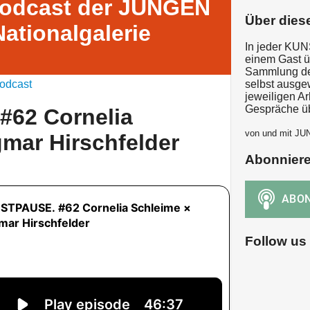
Podcast der JUNGEN
Über dies
tionalgalerie
In jeder KU
einem Gast ü
Sammlung der
odcast
selbst ausge
jeweiligen A
Gespräche üb
62 Cornelia
von und mit JU
mar Hirschfelder
Abonnier
Follow us