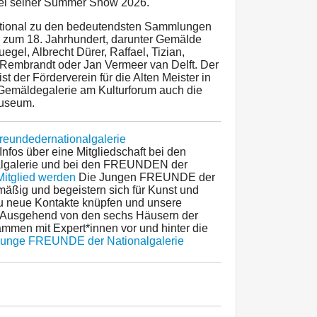
 bei seiner Summer Show 2026.
ational zu den bedeutendsten Sammlungen
s zum 18. Jahrhundert, darunter Gemälde
egel, Albrecht Dürer, Raffael, Tizian,
Rembrandt oder Jan Vermeer van Delft. Der
ist der Förderverein für die Alten Meister in
 Gemäldegalerie am Kulturforum auch die
useum.
reundedernationalgalerie
Infos über eine Mitgliedschaft bei den
galerie und bei den FREUNDEN der
Mitglied werden
Die Jungen FREUNDE der
lmäßig und begeistern sich für Kunst und
 du neue Kontakte knüpfen und unsere
en. Ausgehend von den sechs Häusern der
ammen mit Expert*innen vor und hinter die
Junge FREUNDE der Nationalgalerie