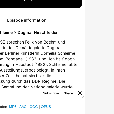
laden:
MP3
|
AAC
|
OGG
|
OPUS