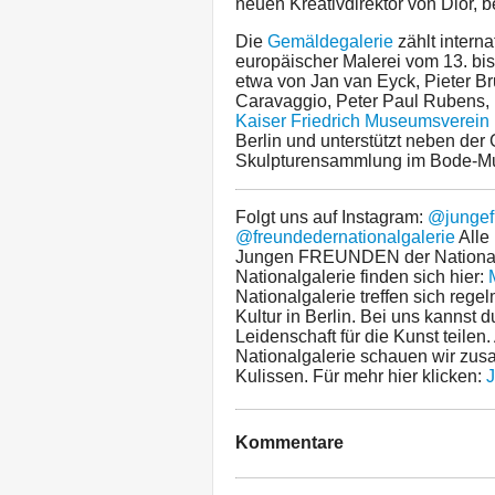
neuen Kreativdirektor von Dior,
Die
Gemäldegalerie
zählt intern
europäischer Malerei vom 13. bi
etwa von Jan van Eyck, Pieter Bru
Caravaggio, Peter Paul Rubens, 
Kaiser Friedrich Museumsverein
Berlin und unterstützt neben der
Skulpturensammlung im Bode-M
Folgt uns auf Instagram:
@jungef
@freundedernationalgalerie
Alle 
Jungen FREUNDEN der National
Nationalgalerie finden sich hier:
Nationalgalerie treffen sich rege
Kultur in Berlin. Bei uns kannst
Leidenschaft für die Kunst teil
Nationalgalerie schauen wir zus
Kulissen. Für mehr hier klicken:
Kommentare