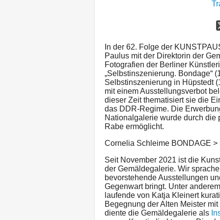
Tr
In der 62. Folge der KUNSTPAUS
Paulus mit der Direktorin der G
Fotografien der Berliner Künstle
„Selbstinszenierung. Bondage“ (19
Selbstinszenierung in Hüpstedt 
mit einem Ausstellungsverbot bel
dieser Zeit thematisiert sie die
das DDR-Regime. Die Erwerbung
Nationalgalerie wurde durch die p
Rabe ermöglicht.
Cornelia Schleime BONDAGE > 
Seit November 2021 ist die Kunst
der Gemäldegalerie. Wir sprachen
bevorstehende Ausstellungen und
Gegenwart bringt. Unter anderem
laufende von Katja Kleinert kurat
Begegnung der Alten Meister mi
diente die Gemäldegalerie als
In