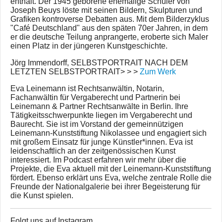
enthält. Der 1945 geborene ehemalige Schüler von
Joseph Beuys löste mit seinen Bildern, Skulpturen und
Grafiken kontroverse Debatten aus. Mit dem Bilderzyklus
"Café Deutschland" aus den späten 70er Jahren, in dem
er die deutsche Teilung anprangerte, eroberte sich Maler
einen Platz in der jüngeren Kunstgeschichte.
Jörg Immendorff, SELBSTPORTRAIT NACH DEM
LETZTEN SELBSTPORTRAIT> > >
Zum Werk
Eva Leinemann ist Rechtsanwältin, Notarin,
Fachanwältin für Vergaberecht und Partnerin bei
Leinemann & Partner Rechtsanwälte in Berlin. Ihre
Tätigkeitsschwerpunkte liegen im Vergaberecht und
Baurecht. Sie ist im Vorstand der gemeinnützigen
Leinemann-Kunststiftung Nikolassee und engagiert sich
mit großem Einsatz für junge Künstler*innen. Eva ist
leidenschaftlich an der zeitgenössischen Kunst
interessiert. Im Podcast erfahren wir mehr über die
Projekte, die Eva aktuell mit der Leinemann-Kunststiftung
fördert. Ebenso erklärt uns Eva, welche zentrale Rolle die
Freunde der Nationalgalerie bei ihrer Begeisterung für
die Kunst spielen.
Folgt uns auf Instagram